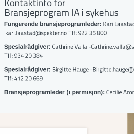
Kontaktinfo for
Bransjeprogram IA i sykehus
Kari Laasta
Fungerende bransjeprogramleder:
kari.laastad@spekter.no
Tlf: 922 35 800
Cathrine Valla
-Cathrine.valla@s
Spesialrådgiver:
Tlf: 934 20 384
Birgitte Hauge
-Birgitte.hauge@
Spesialrådgiver:
Tlf: 412 20 669
Cecilie Ar
Bransjeprogramleder (i permisjon):