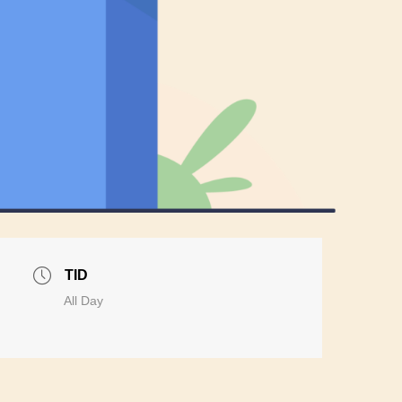
TID
All Day