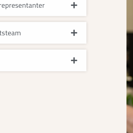
srepresentanter
atsteam