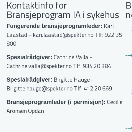
Kontaktinfo for
B
Bransjeprogram IA i sykehus
n
Kari
Fungerende bransjeprogramleder:
Laastad –
kari.laastad@spekter.no
Tlf: 922 35
800
Cathrine Valla
-
Spesialrådgiver:
Cathrine.valla@spekter.no
Tlf: 934 20 384
Birgitte Hauge
-
Spesialrådgiver:
Birgitte.hauge@spekter.no
Tlf: 412 20 669
Cecilie
Bransjeprogramleder (i permisjon):
Aronsen Opdan