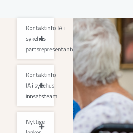
Kontaktinfo IA i
sykehus
partsrepresentanter
Kontaktinfo
IA i sykehus
innsatsteam
Nyttige
lenker