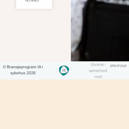
Utviklet i
© Bransjeprogram IA i
samarbeid
sykehus 2026
med