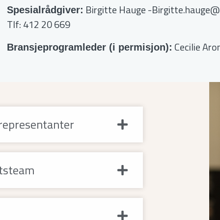
Birgitte Hauge
-Birgitte.hauge@
Spesialrådgiver:
Tlf: 412 20 669
Cecilie Ar
Bransjeprogramleder (i permisjon):
srepresentanter
atsteam