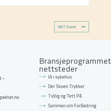
NXT Event
Bransjeprogrammet
nettsteder
IA i sykehus
d –
Der Skoen Trykker
Tidlig og Tett På
pekter.no
Sammen om ForBedring