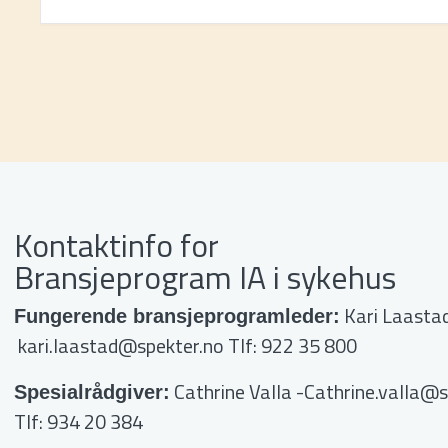
Kontaktinfo for
Bransjeprogram IA i sykehus
Kari Laasta
Fungerende bransjeprogramleder:
kari.laastad@spekter.no
Tlf: 922 35 800
Cathrine Valla
-Cathrine.valla@s
Spesialrådgiver:
Tlf: 934 20 384