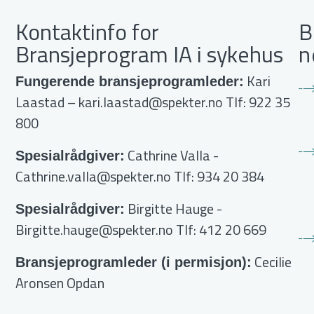
Kontaktinfo for
B
Bransjeprogram IA i sykehus
n
Kari
Fungerende bransjeprogramleder:
Laastad –
kari.laastad@spekter.no
Tlf: 922 35
800
Cathrine Valla
-
Spesialrådgiver:
Cathrine.valla@spekter.no
Tlf: 934 20 384
Birgitte Hauge
-
Spesialrådgiver:
Birgitte.hauge@spekter.no
Tlf: 412 20 669
Cecilie
Bransjeprogramleder (i permisjon):
Aronsen Opdan