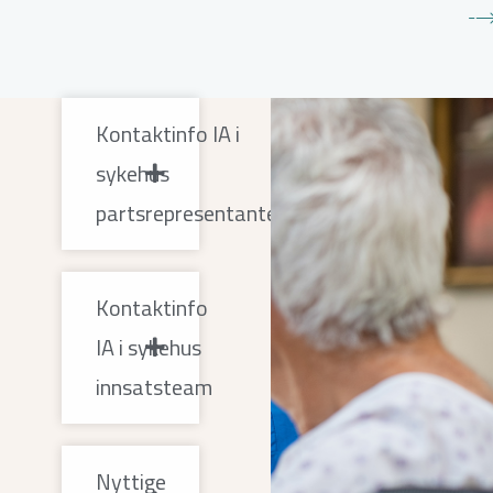
Kontaktinfo IA i
sykehus
partsrepresentanter
Kontaktinfo
IA i sykehus
innsatsteam
Nyttige