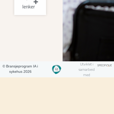
lenker
Utviklet i
© Bransjeprogram IA i
samarbeid
sykehus 2026
med